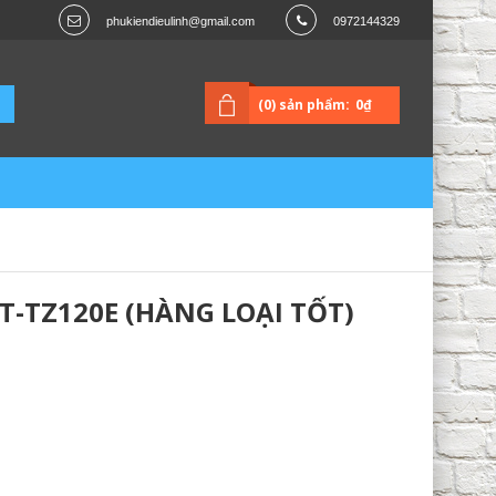
phukiendieulinh@gmail.com
0972144329
(0) sản phẩm:
0₫
T-TZ120E (HÀNG LOẠI TỐT)