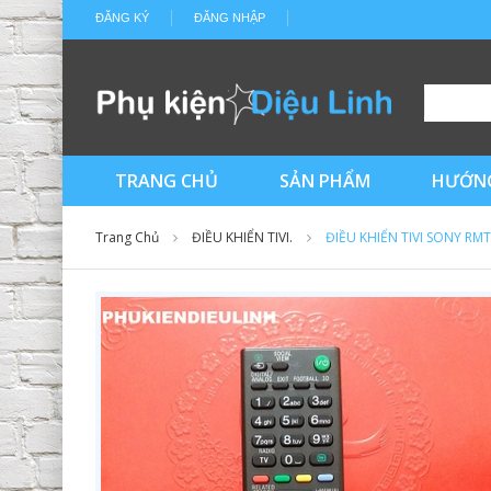
ĐĂNG KÝ
ĐĂNG NHẬP
TRANG CHỦ
SẢN PHẨM
HƯỚNG
Trang Chủ
ĐIỀU KHIỂN TIVI.
ĐIỀU KHIỂN TIVI SONY RM