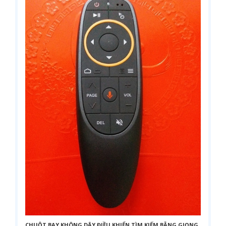
CHUỘT BAY KHÔNG DÂY ĐIỀU KHIỂN TÌM KIẾM BẰNG GIỌNG