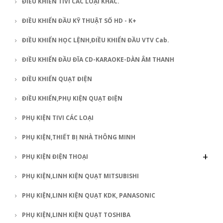
ĐIỀU KHIỂN TIVI CÁC LOẠI KHÁC.
ĐIỀU KHIỂN ĐẦU KỸ THUẬT SỐ HD - K+
ĐIỀU KHIỂN HỌC LỆNH,ĐIỀU KHIỂN ĐẦU VTV Cab.
ĐIỀU KHIỂN ĐẦU ĐĨA CD-KARAOKE-DÀN ÂM THANH
ĐIỀU KHIỂN QUẠT ĐIỆN
ĐIỀU KHIỂN,PHỤ KIỆN QUẠT ĐIỆN
PHỤ KIỆN TIVI CÁC LOẠI
PHỤ KIỆN,THIẾT BỊ NHÀ THÔNG MINH
+
PHỤ KIỆN ĐIỆN THOẠI
PHỤ KIỆN,LINH KIỆN QUẠT MITSUBISHI
PHỤ KIỆN,LINH KIỆN QUẠT KDK, PANASONIC
PHỤ KIỆN,LINH KIỆN QUẠT TOSHIBA