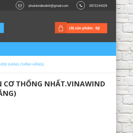
phukiendieulinh@gmail.com
0972144329
(0) sản phẩm:
0₫
500X (HÀNG CHÍNH HÃNG)
ỆN CƠ THỐNG NHẤT.VINAWIND
ÃNG)