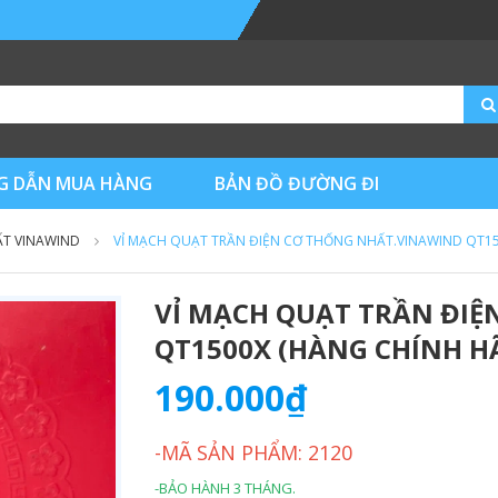
 DẪN MUA HÀNG
BẢN ĐỒ ĐƯỜNG ĐI
ẤT VINAWIND
VỈ MẠCH QUẠT TRẦN ĐIỆN CƠ THỐNG NHẤT.VINAWIND QT1
VỈ MẠCH QUẠT TRẦN ĐI
QT1500X (HÀNG CHÍNH H
190.000₫
-MÃ SẢN PHẨM: 2120
-BẢO HÀNH 3 THÁNG.