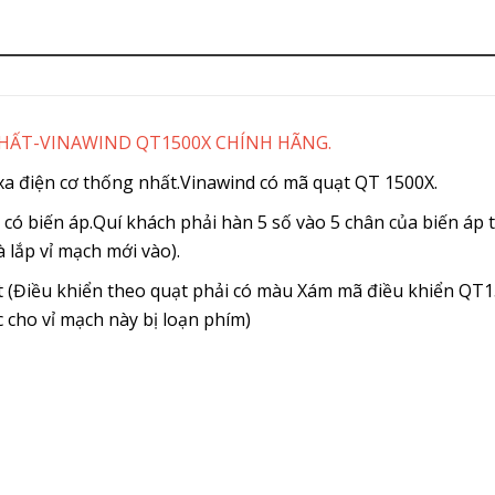
HẤT-VINAWIND QT1500X CHÍNH HÃNG.
 xa điện cơ thống nhất.Vinawind có mã quạt QT 1500X.
 có biến áp.Quí khách phải hàn 5 số vào 5 chân của biến áp t
à lắp vỉ mạch mới vào).
t (Điều khiển theo quạt phải có màu Xám mã điều khiển QT1
cho vỉ mạch này bị loạn phím)