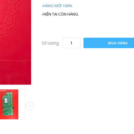
-HÀNG MỚI 100%.
-HIỆN TẠI CÒN HÀNG.
Số lượng:
MUA HÀNG