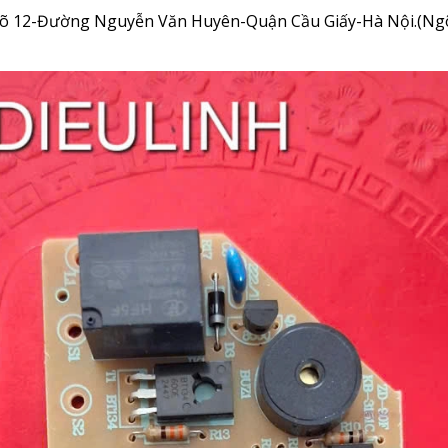
Ngõ 12-Đường Nguyễn Văn Huyên-Quận Cầu Giấy-Hà Nội.(Ngõ