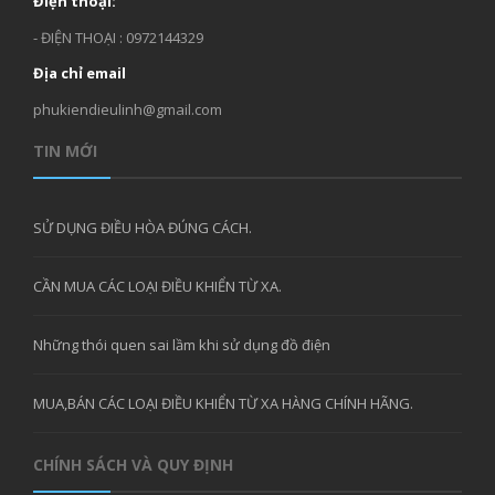
Điện thoại:
- ĐIỆN THOẠI : 0972144329
Địa chỉ email
phukiendieulinh@gmail.com
TIN MỚI
SỬ DỤNG ĐIỀU HÒA ĐÚNG CÁCH.
CẦN MUA CÁC LOẠI ĐIỀU KHIỂN TỪ XA.
Những thói quen sai lầm khi sử dụng đồ điện
MUA,BÁN CÁC LOẠI ĐIỀU KHIỂN TỪ XA HÀNG CHÍNH HÃNG.
CHÍNH SÁCH VÀ QUY ĐỊNH