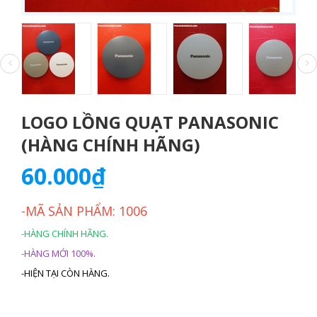
LOGO LỒNG QUẠT PANASONIC
(HÀNG CHÍNH HÃNG)
60.000₫
-MÃ SẢN PHẨM: 1006
-HÀNG CHÍNH HÃNG.
-HÀNG MỚI 100%.
-HIỆN TẠI CÒN HÀNG.