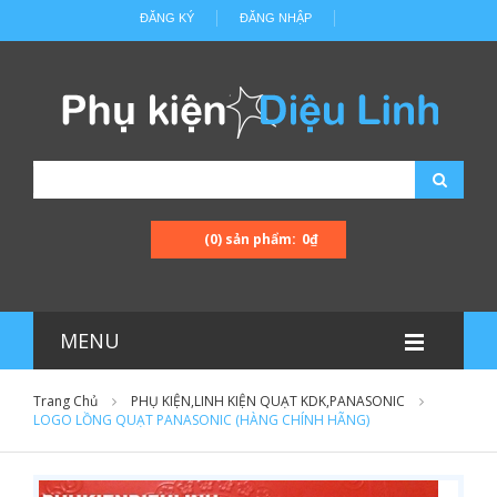
ĐĂNG KÝ
ĐĂNG NHẬP
(0) sản phẩm:
0₫
MENU
Trang Chủ
PHỤ KIỆN,LINH KIỆN QUẠT KDK,PANASONIC
LOGO LỒNG QUẠT PANASONIC (HÀNG CHÍNH HÃNG)