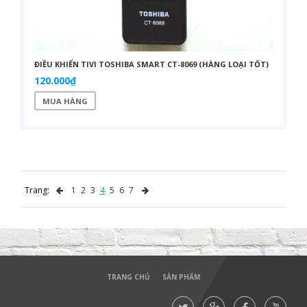
ĐIỀU KHIỂN TIVI TOSHIBA SMART CT-8069 (HÀNG LOẠI TỐT)
120.000₫
MUA HÀNG
Trang:
1
2
3
4
5
6
7
TRANG CHỦ
SẢN PHẨM