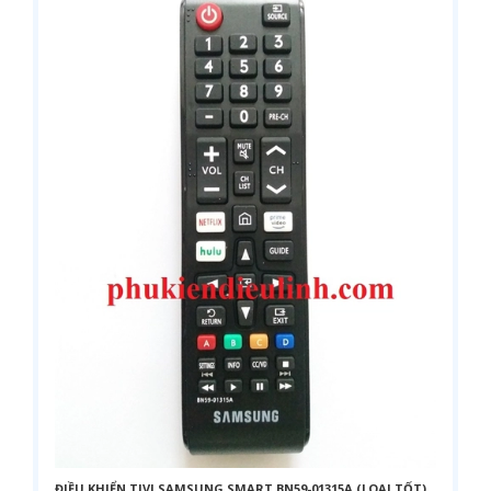
ĐIỀU KHIỂN TIVI SAMSUNG SMART BN59-01315A (LOẠI TỐT)