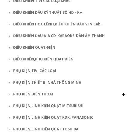
ĐIỀU KHIỂN TIVI CÁC LOẠI KHÁC.
ĐIỀU KHIỂN ĐẦU KỸ THUẬT SỐ HD - K+
ĐIỀU KHIỂN HỌC LỆNH,ĐIỀU KHIỂN ĐẦU VTV Cab.
ĐIỀU KHIỂN ĐẦU ĐĨA CD-KARAOKE-DÀN ÂM THANH
ĐIỀU KHIỂN QUẠT ĐIỆN
ĐIỀU KHIỂN,PHỤ KIỆN QUẠT ĐIỆN
PHỤ KIỆN TIVI CÁC LOẠI
PHỤ KIỆN,THIẾT BỊ NHÀ THÔNG MINH
+
PHỤ KIỆN ĐIỆN THOẠI
PHỤ KIỆN,LINH KIỆN QUẠT MITSUBISHI
PHỤ KIỆN,LINH KIỆN QUẠT KDK, PANASONIC
PHỤ KIỆN,LINH KIỆN QUẠT TOSHIBA