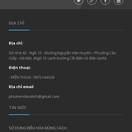
ĐỊA CHỈ
Địa chỉ:
Số nhà 42 - Ngõ 12 - Đường Nguyễn Văn Huyên - Phường Cầu
Giấy - Hà Nội. (Ngõ 12 cạnh trường CĐ điện tử điện lạnh).
Điện thoại:
- ĐIỆN THOẠI : 0972144329
Địa chỉ email
phukiendieulinh@gmail.com
TIN MỚI
SỬ DỤNG ĐIỀU HÒA ĐÚNG CÁCH.