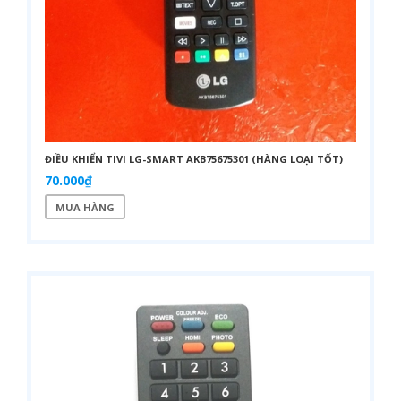
ĐIỀU KHIỂN TIVI LG-SMART AKB75675301 (HÀNG LOẠI TỐT)
70.000₫
MUA HÀNG