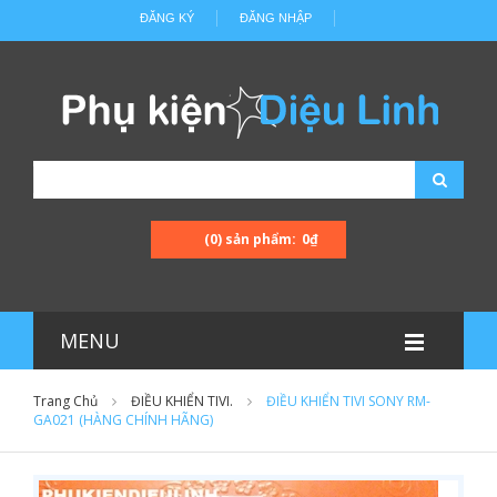
ĐĂNG KÝ
ĐĂNG NHẬP
(0) sản phẩm:
0₫
MENU
Trang Chủ
ĐIỀU KHIỂN TIVI.
ĐIỀU KHIỂN TIVI SONY RM-
GA021 (HÀNG CHÍNH HÃNG)