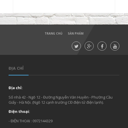
TRANG CHỦ
SẢN PHẨM
ĐỊA CHỈ
Địa chỉ:
Số nhà 42 - Ngõ 12 - Đường Nguyễn Văn Huyên - Phường Cầu
Giấy - Hà Nội. (Ngõ 12 cạnh trường CĐ điện tử điện lạnh).
Điện thoại:
- ĐIỆN THOẠI : 0972144329