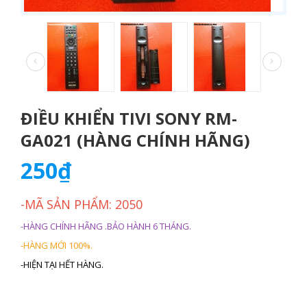
ĐIỀU KHIỂN TIVI SONY RM-
GA021 (HÀNG CHÍNH HÃNG)
250₫
-MÃ SẢN PHẨM: 2050
-HÀNG CHÍNH HÃNG .BẢO HÀNH 6 THÁNG.
-HÀNG MỚI 100%.
-HIỆN TẠI HẾT HÀNG.