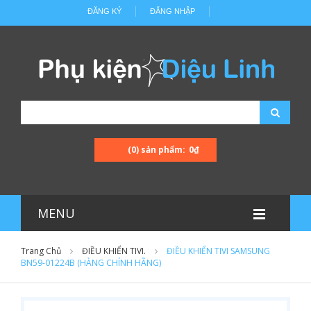
ĐĂNG KÝ
ĐĂNG NHẬP
(0) sản phẩm:
0₫
MENU
Trang Chủ
ĐIỀU KHIỂN TIVI.
ĐIỀU KHIỂN TIVI SAMSUNG
BN59-01224B (HÀNG CHÍNH HÃNG)