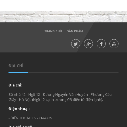
TRANG CHỦ
SẢN PHẨM
ĐỊA CHỈ
Địa chỉ:
Số nhà 42 - Ngõ 12 - Đường Nguyễn Văn Huyên - Phường Cầu
Giấy - Hà Nội. (Ngõ 12 cạnh trường CĐ điện tử điện lạnh).
Điện thoại:
- ĐIỆN THOẠI : 0972144329
Địa chỉ email