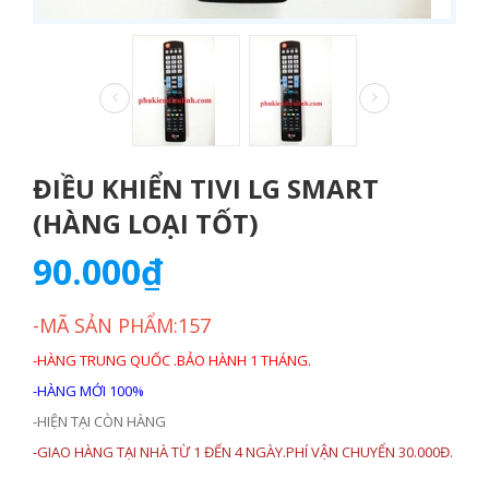
ĐIỀU KHIỂN TIVI LG SMART
(HÀNG LOẠI TỐT)
90.000₫
-MÃ SẢN PHẨM:157
-HÀNG TRUNG QUỐC .BẢO HÀNH 1 THÁNG.
-HÀNG MỚI 100%
-HIỆN TẠI CÒN HÀNG
-GIAO HÀNG TẠI NHÀ TỪ 1 ĐẾN 4 NGÀY.PHÍ VẬN CHUYỂN 30.000Đ.