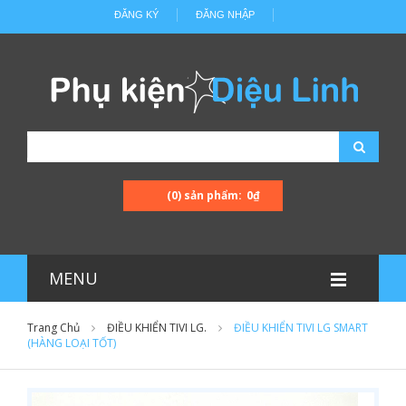
ĐĂNG KÝ
ĐĂNG NHẬP
(0) sản phẩm:
0₫
MENU
Trang Chủ
ĐIỀU KHIỂN TIVI LG.
ĐIỀU KHIỂN TIVI LG SMART
(HÀNG LOẠI TỐT)