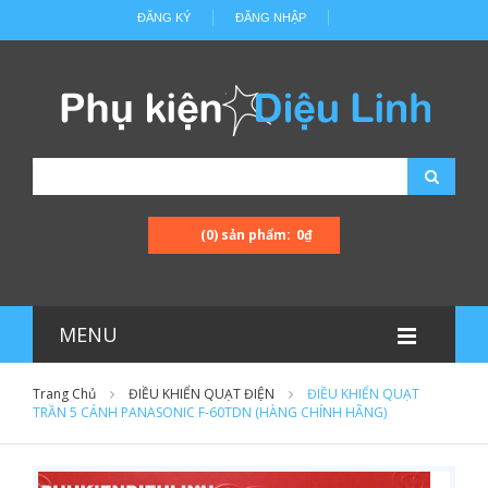
ĐĂNG KÝ
ĐĂNG NHẬP
(0) sản phẩm:
0₫
MENU
Trang Chủ
ĐIỀU KHIỂN QUẠT ĐIỆN
ĐIỀU KHIỂN QUẠT
TRẦN 5 CÁNH PANASONIC F-60TDN (HÀNG CHÍNH HÃNG)