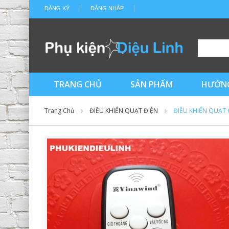
ĐĂNG KÝ
ĐĂNG NHẬP
TRANG CHỦ
SẢN PHẨM
HƯỚNG
Trang Chủ
ĐIỀU KHIỂN QUẠT ĐIỆN
ĐIỀU KHIỂN QUẠT