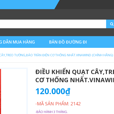
 DẪN MUA HÀNG
BẢN ĐỒ ĐƯỜNG ĐI
 CÂY,TREO TƯỜNG,ĐẢO TRẦN ĐIỆN CƠ THỐNG NHẤT.VINAWIND (CHÍNH HÃNG)
ĐIỀU KHIỂN QUẠT CÂY,T
CƠ THỐNG NHẤT.VINAWI
120.000₫
-MÃ SẢN PHẨM: 2142
-BẢO HÀNH 3 THÁNG.