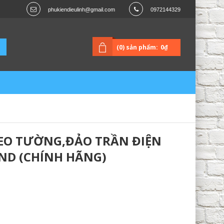
phukiendieulinh@gmail.com
0972144329
(0) sản phẩm:
0₫
REO TƯỜNG,ĐẢO TRẦN ĐIỆN
ND (CHÍNH HÃNG)