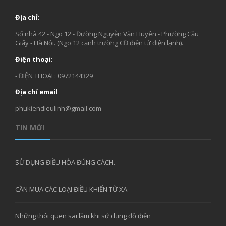
Địa chỉ:
Số nhà 42 - Ngõ 12 - Đường Nguyễn Văn Huyên - Phường Cầu
Giấy - Hà Nội. (Ngõ 12 cạnh trường CĐ điện tử điện lạnh).
Điện thoại:
- ĐIỆN THOẠI : 0972144329
Địa chỉ email
phukiendieulinh@gmail.com
TIN MỚI
SỬ DỤNG ĐIỀU HÒA ĐÚNG CÁCH.
CẦN MUA CÁC LOẠI ĐIỀU KHIỂN TỪ XA.
Những thói quen sai lầm khi sử dụng đồ điện