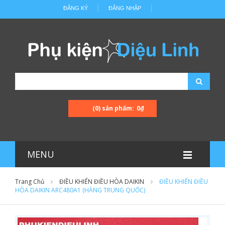
ĐĂNG KÝ
ĐĂNG NHẬP
(0) sản phẩm:
0₫
MENU
Trang Chủ
ĐIỀU KHIỂN ĐIỀU HÒA DAIKIN
ĐIỀU KHIỂN ĐIỀU
HÒA DAIKIN ARC480A1 (HÀNG TRUNG QUỐC)