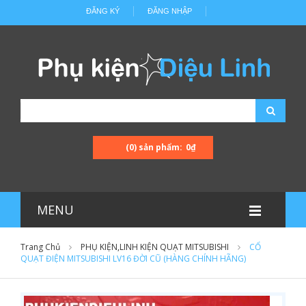
ĐĂNG KÝ
ĐĂNG NHẬP
(0) sản phẩm:
0₫
MENU
Trang Chủ
PHỤ KIỆN,LINH KIỆN QUẠT MITSUBISHI
CỔ
QUẠT ĐIỆN MITSUBISHI LV16 ĐỜI CŨ (HÀNG CHÍNH HÃNG)