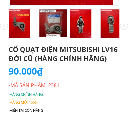
CỔ QUẠT ĐIỆN MITSUBISHI LV16
ĐỜI CŨ (HÀNG CHÍNH HÃNG)
90.000₫
-MÃ SẢN PHẨM: 2381
-HÀNG CHÍNH HÃNG.
-HÀNG MỚI 100%.
-HIỆN TẠI CÒN HÀNG.