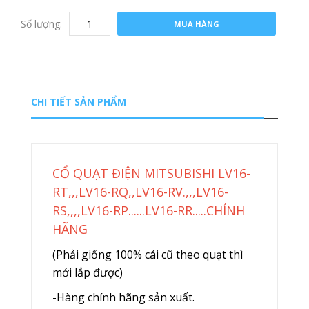
Số lượng:
MUA HÀNG
CHI TIẾT SẢN PHẨM
CỔ QUẠT ĐIỆN MITSUBISHI LV16-
RT,,,LV16-RQ,,LV16-RV.,,,LV16-
RS,,,,LV16-RP......LV16-RR.....CHÍNH
HÃNG
(Phải giống 100% cái cũ theo quạt thì
mới lắp được)
-Hàng chính hãng sản xuất.